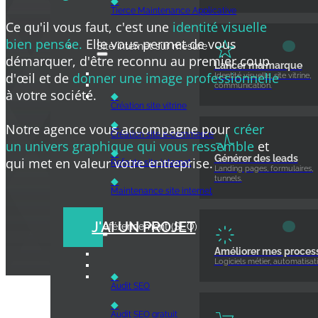
◆
Tierce Maintenance Applicative
Ce qu'il vous faut, c'est une
identité visuelle
bien pensée.
Elle vous permet de vous
Site internet sur mesure
démarquer, d'être reconnu au premier coup
Lancer ma marque
d'œil et de
donner une image professionnelle
Identité visuelle, site vitrine,
communication.
à votre société.
◆
Création site vitrine
◆
Notre agence vous accompagne pour
créer
Création site e‑commerce
un univers graphique qui vous ressemble
et
◆
Générer des leads
qui met en valeur votre entreprise.
Refonte site internet
Landing pages, formulaires,
tunnels.
◆
Maintenance site internet
J'AI UN PROJET
Référencement (SEO)
Améliorer mes proces
Logiciels métier, automatisati
◆
Audit SEO
◆
Audit SEO gratuit