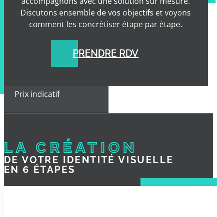
accompagnons avec une solution sur mesure.
Discutons ensemble de vos objectifs et voyons
Stratégie et
comment les concrétiser étape par étape.
accompagnement
PRENDRE RDV
Délai estimé
Prix indicatif
LA CRÉATION
DE VOTRE IDENTITÉ VISUELLE
EN 6 ÉTAPES