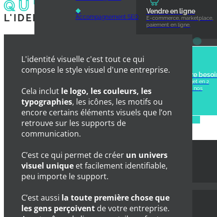
QU'EST-CE QUE
◆
Vendre en ligne
L'IDENTITÉ VISUELLE ?
Accompagnement SEO
E-commerce, marketplace,
paiement en ligne.
Communication visuelle
L'identité visuelle c'est tout ce qui
compose le style visuel d'une entreprise.
Pas sûr de votre besoi
◆
Création d'identité visuelle
Décrivez votre projet en 2
minutes et recevez nos
Cela inclut
le logo, les couleurs, les
◆
recommandations
typographies
, les icônes, les motifs ou
Communication print
personnalisées.
encore certains éléments visuels que l’on
NOS RÉALISATIONS
Application mobile
retrouve sur les supports de
communication.
Community management
C’est ce qui permet de créer
un univers
visuel unique
et facilement identifiable,
Site vitrine
peu importe le support.
C’est aussi
la toute première chose que
les gens perçoivent
de votre entreprise.