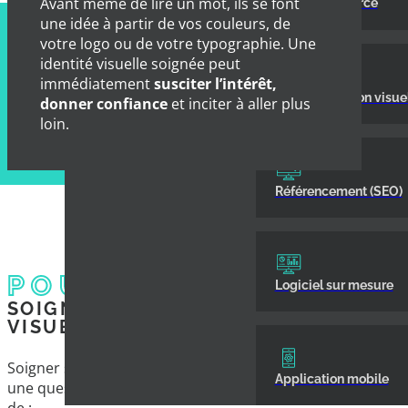
Avant même de lire un mot, ils se font
Site e‑commerce
une idée à partir de vos couleurs, de
votre logo ou de votre typographie. Une
identité visuelle soignée peut
immédiatement
susciter l’intérêt,
Communication visuel
donner confiance
et inciter à aller plus
loin.
Référencement (SEO)
POURQUOI
Logiciel sur mesure
SOIGNER SON IDENTITÉ
VISUELLE ?
Soigner son identité visuelle n’est pas seulement
Application mobile
une question d’esthétique. Cela permet également