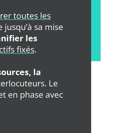
rer toutes les
e jusqu’à sa mise
nifier les
tifs fixés
.
sources, la
terlocuteurs. Le
 et en phase avec