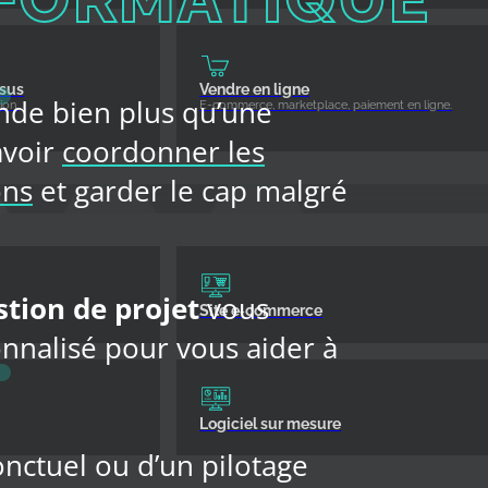
ssus
Vendre en ligne
nde bien plus qu’une
ion.
E-commerce, marketplace, paiement en ligne.
avoir
coordonner les
ons
et garder le cap malgré
stion de projet
vous
Site e‑commerce
nalisé pour vous aider à
Logiciel sur mesure
nctuel ou d’un pilotage