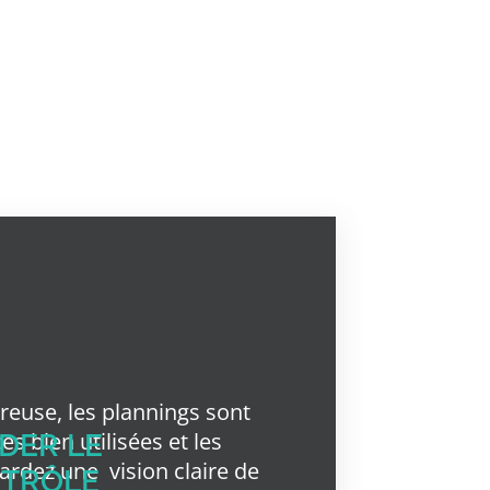
reuse, les plannings sont
es bien utilisées et les
DER LE
gardez une
vision claire de
TRÔLE