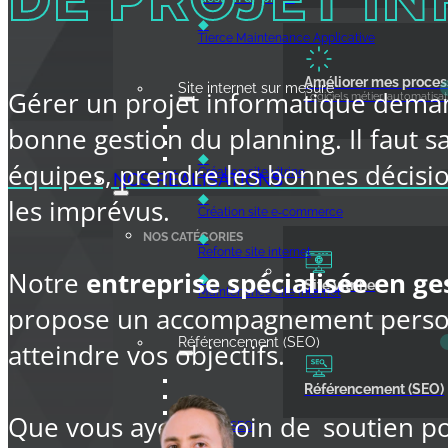
◆
Tierce Maintenance Applicative
Améliorer mes proce
Site internet sur mesure
Gérer un projet informatique dema
Logiciels métier, automatisat
bonne gestion du planning. Il faut s
◆
équipes, prendre les bonnes décisi
Création site vitrine
NOS RÉALISATIONS
◆
les imprévus.
Création site e‑commerce
NOS CATÉGORIES
◆
Refonte site internet
Notre
entreprise spécialisée en ge
◆
Site vitrine
Maintenance site internet
propose un accompagnement person
Référencement (SEO)
atteindre vos objectifs.
Référencement (SEO)
◆
Que vous ayez besoin de
soutien po
Audit SEO