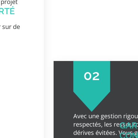
 projet
RTÉ
r sur de
02
Avec une gestion rigou
respectés, les ressourc
GAR
dérives évitées. Vous 
CON