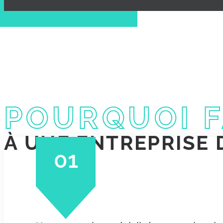
POURQUOI F
À UNE ENTREPRISE 
01