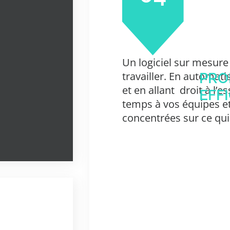
Un logiciel sur mesure
travailler. En automati
PRO
et en allant
droit à l’es
EFF
temps à vos équipes et 
concentrées sur ce qu