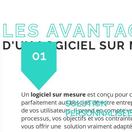
LES AVANTA
D'UN LOGICIEL SUR
01
Un
logiciel sur mesure
est conçu pour c
parfaitement aux besoins de votre entrep
SOLUTION
de vos utilisateurs. Il prend en compte v
PERSONNALISÉ
processus, vos objectifs et vos contraint
vous offrir une
solution vraiment adapt