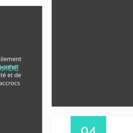
cilement
 permet
UIDE
té et de
 accrocs
04