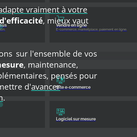
'adapte vraiment à votre
 d'efficacité
, mieux vaut
ssus
Vendre en ligne
ion.
E-commerce, marketplace, paiement en ligne.
nons
sur l'ensemble de vos
mesure
, maintenance,
mplémentaires, pensés pour
mettre d'
avancer
Site e‑commerce
n
.
Logiciel sur mesure