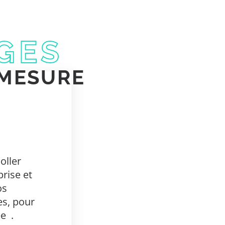
GES
 MESURE
oller
rise et
os
E
es, pour
ée
.