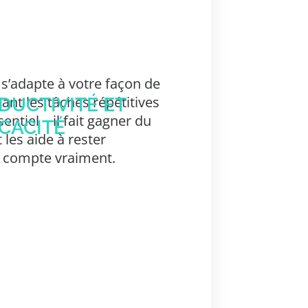
 s’adapte à votre façon de
sant les tâches répétitives
DUCTIVITÉ ET
sentiel
, il fait gagner du
ICACITÉ
les aide à rester
i compte vraiment.