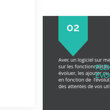
02
Avec un logiciel sur m
sur les fonctionnalités
FLEX
évoluer, les ajouter ou 
ÉVO
en fonction de
l’évolu
des attentes de vos uti