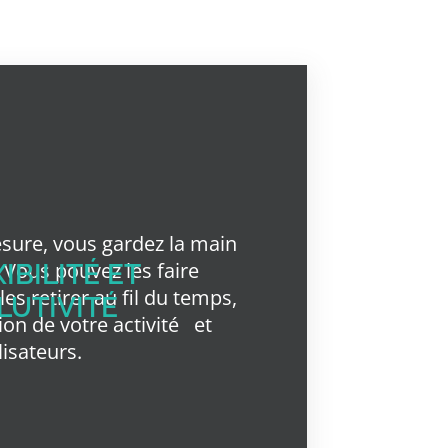
esure, vous gardez la main
. Vous pouvez les faire
IBILITÉ ET
les retirer au fil du temps,
LUTIVITÉ
tion de votre activité
et
lisateurs.