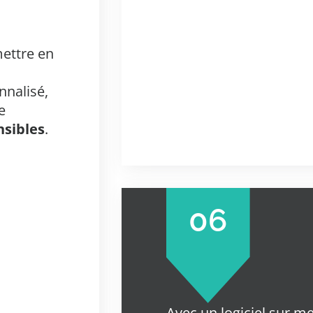
ettre en
nnalisé,
e
nsibles
.
06
Avec un logiciel sur m