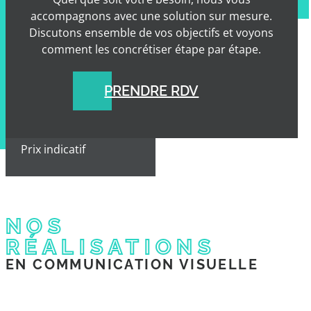
accompagnons avec une solution sur mesure.
Discutons ensemble de vos objectifs et voyons
Conseils techniques
comment les concrétiser étape par étape.
impression
PRENDRE RDV
Délai estimé
Prix indicatif
NOS
RÉALISATIONS
EN COMMUNICATION VISUELLE