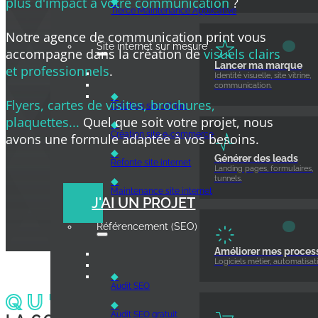
plus d'impact à votre communication
?
◆
Tierce Maintenance Applicative
Notre agence de communication print vous
Site internet sur mesure
accompagne dans la création de
visuels clairs
Lancer ma marque
et professionnels
.
Identité visuelle, site vitrine,
communication.
◆
Flyers, cartes de visites, brochures,
Création site vitrine
plaquettes...
Quel que soit votre projet, nous
◆
Création site e‑commerce
avons une formule adaptée à vos besoins.
◆
Générer des leads
Refonte site internet
Landing pages, formulaires,
tunnels.
◆
Maintenance site internet
J'AI UN PROJET
Référencement (SEO)
Améliorer mes proces
Logiciels métier, automatisati
◆
Audit SEO
QU'EST-CE QUE
◆
Audit SEO gratuit