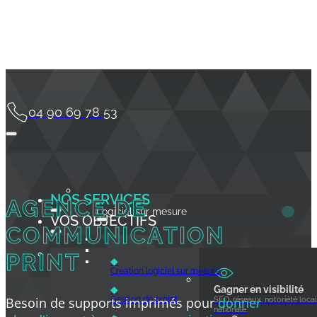
04 90 69 78 53
NOS SERVICES
AGENCE DE
Logiciel sur mesure
VOS OBJECTIFS
COMMUNICATION
PRINT
◆
Création logiciel sur mesure
◆
Gagner en visibilité
Gestion de projet
Besoin de supports imprimés pour
donner
SEO, réseaux, notoriété local
nationale.