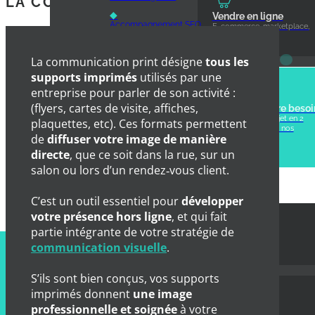
LA COMMUNICATION PRINT ?
◆
Vendre en ligne
Accompagnement SEO
E-commerce, marketplace,
paiement en ligne.
La communication print désigne
tous les
Communication visuelle
supports imprimés
utilisés par une
entreprise pour parler de son activité :
(flyers, cartes de visite, affiches,
Pas sûr de votre besoi
◆
Création d'identité visuelle
Décrivez votre projet en 2
plaquettes, etc). Ces formats permettent
minutes et recevez nos
de
diffuser votre image de manière
◆
recommandations
Communication print
personnalisées.
directe
, que ce soit dans la rue, sur un
salon ou lors d’un rendez‑vous client.
NOS RÉALISATIONS
Application mobile
C’est un outil essentiel pour
développer
Community management
votre présence hors ligne
, et qui fait
partie intégrante de votre stratégie de
Site vitrine
communication visuelle
.
S’ils sont bien conçus, vos supports
imprimés donnent
une image
professionnelle et soignée
à votre