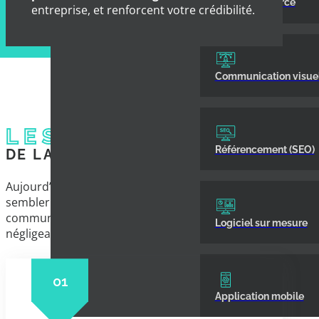
Site e‑commerce
entreprise, et renforcent votre crédibilité.
Communication visuel
LES AVANTAGES
Référencement (SEO)
DE LA COMMUNICATION PRINT
Aujourd’hui, miser sur des supports imprimés peut
sembler être une stratégie démodée. Pourtant, la
communication print offre des avantages non
Logiciel sur mesure
négligeables.
01
Application mobile