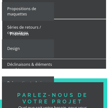
Propositions de
maquettes
Séries de retours /
corrections
Premium
Design
Déclinaisons & éléments
graphiques
Préparation technique
imprimeur
PARLEZ-NOUS DE
VOTRE PROJET
Fichiers livrés
Quel que soit votre besoin, nous vous