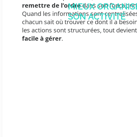
remettre de l’ordre
dans son fonction
MIEUX ORGANIS
Quand les informations sont centralisée
SON ACTIVITÉ
chacun sait où trouver ce dont il a besoi
les actions sont structurées, tout devien
facile à gérer
.