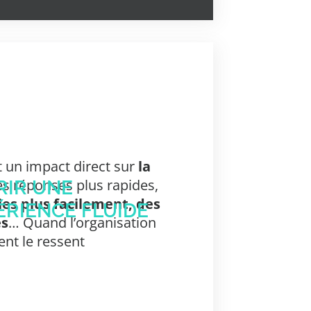
 un impact direct sur
la
es réponses plus rapides,
RIR UNE
s plus facilement, des
ÉRIENCE FLUIDE
es
… Quand l’organisation
ient le ressent