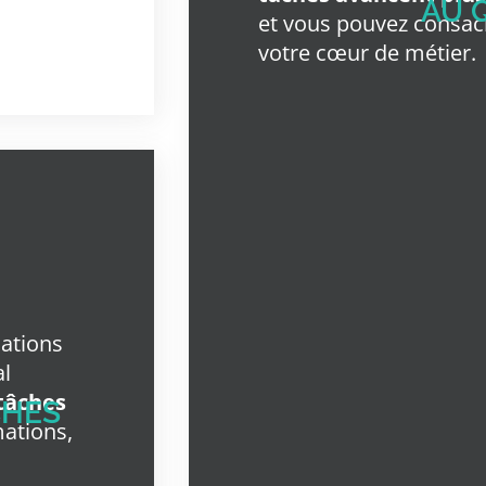
AU 
et vous pouvez consac
votre cœur de métier.
lations
al
tâches
CHES
mations,