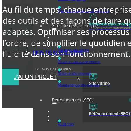
Au fil du temps, chaque entrepri
◆
Tierce Maintenance Applicative
des outils et des façons de faire q
Améliorer mes proces
Site internet sur mesure
adaptés. Optimiser ses processus
Logiciels métier, automatisat
l’ordre, de simplifier le quotidien 
◆
fluidité dans son fonctionnement.
Création site vitrine
NOS RÉALISATIONS
◆
Création site e‑commerce
NOS CATÉGORIES
◆
Refonte site internet
J'AI UN PROJET
◆
Site vitrine
Maintenance site internet
Référencement (SEO)
Référencement (SEO)
◆
Audit SEO