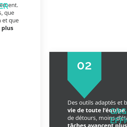
nement.
ER
s, que
n et que
t
plus
02
Des outils adaptés et 
vie de toute l’équipe
GAG
de détours, moins d’ét
EFF
tâches avancent plus