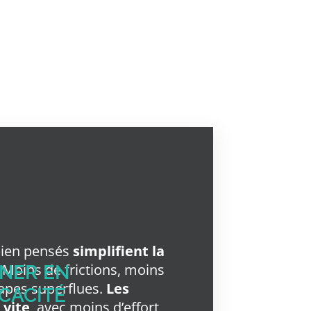
bien pensés
simplifient la
. Moins de frictions, moins
NER EN
apes superflues.
Les
ICACITÉ
 vite
, avec moins d’effort,