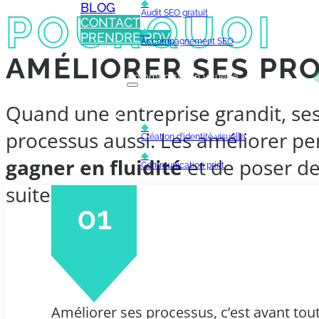
◆
BLOG
POURQUOI
Audit SEO gratuit
CONTACT
◆
PRENDRE RDV
Accompagnement SEO
AMÉLIORER SES PR
Communication visuelle
Quand une entreprise grandit, se
◆
processus aussi. Les améliorer perm
Création d'identité visuelle
◆
gagner en fluidité
et de poser de
Communication print
suite.
Application mobile
01
Community management
Améliorer ses processus, c’est avant tou