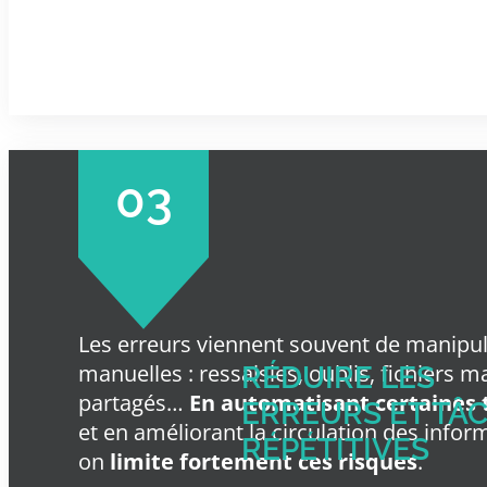
03
Les erreurs viennent souvent de manipu
manuelles : ressaisies, oublis, fichiers m
RÉDUIRE LES
partagés…
En automatisant certaines 
ERREURS ET TÂ
et en améliorant la circulation des infor
RÉPÉTITIVES
on
limite fortement ces risques
.