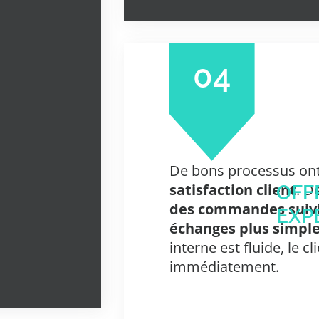
04
De bons processus ont
satisfaction client
. D
OFF
des commandes suivie
EXP
échanges plus simpl
interne est fluide, le cl
immédiatement.