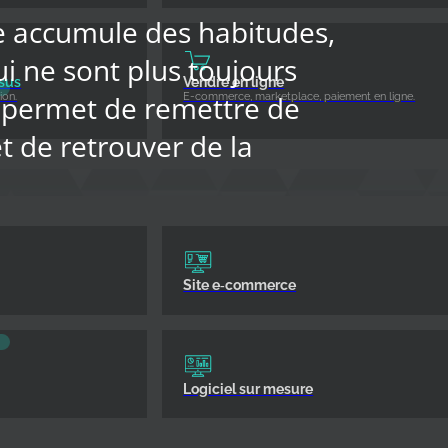
se accumule des habitudes,
ui ne sont plus toujours
sus
Vendre en ligne
 permet de remettre de
ion.
E-commerce, marketplace, paiement en ligne.
et de retrouver de la
Site e‑commerce
Logiciel sur mesure