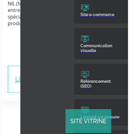
NIL (Nettoyants Industriels Liquides) est une
entreprise familiale fondée en 1979,
Site e‑commerce
spécialisée dans la fabrication artisanale de
produits techniques industriels....
Communication
visuelle
LIRE LA SUITE
Référencement
(SEO)
Logiciel sur mesure
SITE VITRINE