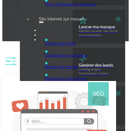
◆
Tierce Maintenance Applicative
Site internet sur mesure
Lancer ma marque
Identité visuelle, site vitrine,
communication.
◆
Création site vitrine
◆
Création site e‑commerce
◆
Générer des leads
Refonte site internet
Landing pages,
formulaires, tunnels.
◆
Maintenance site internet
SEO
Référencement (SEO)
Améliorer mes
processus
Logiciels métier,
◆
automatisation.
Audit SEO
◆
Audit SEO gratuit