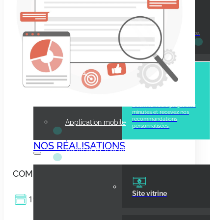
◆
Accompagnement SEO
Vendre en ligne
E-commerce, marketplace,
paiement en ligne.
Communication visuelle
◆
Création d'identité visuelle
Pas sûr de votre
◆
besoin ?
Communication print
Décrivez votre projet en 2
minutes et recevez nos
recommandations
Application mobile
personnalisées.
NOS RÉALISATIONS
Community management
COMMENT RÉALISER UN AUDIT SEO ?
Site vitrine
19.12.2024
5 MIN