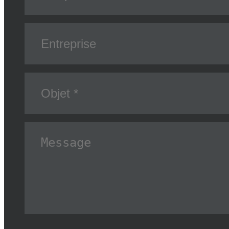
Site e‑commerce
Communication visuel
Référencement (SEO)
Logiciel sur mesure
Application mobile