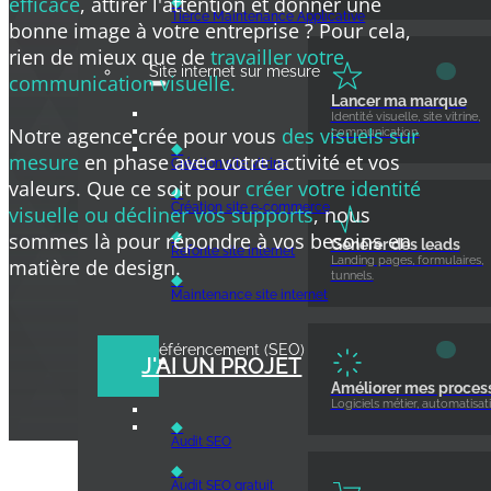
efficace
, attirer l'attention et donner une
◆
Tierce Maintenance Applicative
bonne image à votre entreprise ? Pour cela,
rien de mieux que de
travailler votre
Site internet sur mesure
communication visuelle.
Lancer ma marque
Identité visuelle, site vitrine,
Notre agence crée pour vous
des visuels sur
communication.
◆
mesure
en phase avec votre activité et vos
Création site vitrine
valeurs. Que ce soit pour
créer votre identité
◆
Création site e‑commerce
visuelle ou décliner vos supports
, nous
◆
sommes là pour répondre à vos besoins en
Générer des leads
Refonte site internet
Landing pages, formulaires,
matière de design.
tunnels.
◆
Maintenance site internet
Référencement (SEO)
J'AI UN PROJET
Améliorer mes proces
Logiciels métier, automatisati
◆
Audit SEO
◆
Audit SEO gratuit